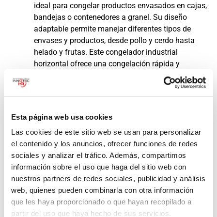
ideal para congelar productos envasados en cajas,
bandejas o contenedores a granel. Su diseño
adaptable permite manejar diferentes tipos de
envases y productos, desde pollo y cerdo hasta
helado y frutas. Este congelador industrial
horizontal ofrece una congelación rápida y
uniforme, minimizando la pérdida de peso y
garantizando la calidad de tus productos.
3. Congelador Impingement
Esta página web usa cookies
(de Alto Impacto)
Las cookies de este sitio web se usan para personalizar
ORANGEFREEZING™:
el contenido y los anuncios, ofrecer funciones de redes
Congelación Ultrarrápida
sociales y analizar el tráfico. Además, compartimos
información sobre el uso que haga del sitio web con
para Productos Planos
nuestros partners de redes sociales, publicidad y análisis
web, quienes pueden combinarla con otra información
El
congelador impingement
o de alto impacto es
que les haya proporcionado o que hayan recopilado a
la alternativa perfecta a la congelación criogénica,
partir del uso que haya hecho de sus servicios.
ofreciendo una congelación ultrarrápida a un