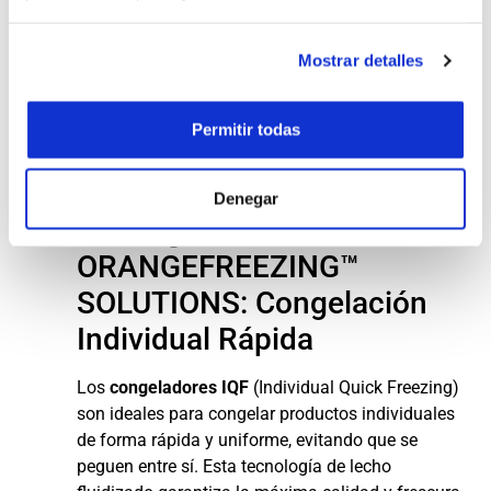
costo mucho menor. Su tecnología de chorros de
aire de alta velocidad congela productos planos
Mostrar detalles
como hamburguesas, tocino y pescado en
cuestión de minutos, preservando su frescura y
Permitir todas
textura. Este congelador industrial es ideal para
producciones de alto volumen que requieren una
congelación rápida y eficiente.
Denegar
4. Congeladores IQF
ORANGEFREEZING™
SOLUTIONS: Congelación
Individual Rápida
Los
congeladores IQF
(Individual Quick Freezing)
son ideales para congelar productos individuales
de forma rápida y uniforme, evitando que se
peguen entre sí. Esta tecnología de lecho