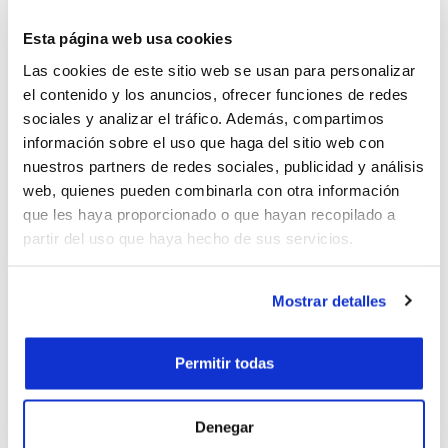
Esta página web usa cookies
DEIGHTON
Las cookies de este sitio web se usan para personalizar
Formadora – Serie S 180
el contenido y los anuncios, ofrecer funciones de redes
sociales y analizar el tráfico. Además, compartimos
información sobre el uso que haga del sitio web con
La gama de máquinas formadoras de Deighton
nuestros partners de redes sociales, publicidad y análisis
Manufacturing (UK) Ltd es la solución perfecta para
web, quienes pueden combinarla con otra información
...
que les haya proporcionado o que hayan recopilado a
partir del uso que haya hecho de sus servicios.
Mostrar detalles
Permitir todas
Denegar