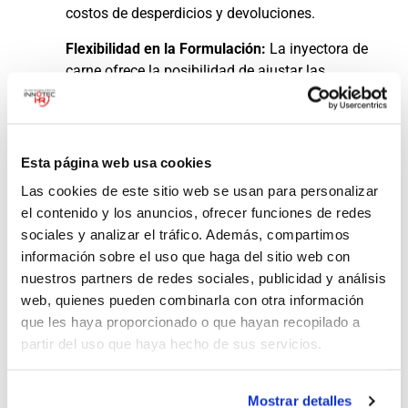
costos de desperdicios y devoluciones.
Flexibilidad en la Formulación:
La inyectora de
carne ofrece la posibilidad de ajustar las
formulaciones y sabores según las preferencias
del mercado, permitiendo a las empresas
adaptarse rápidamente a las demandas
cambiantes de los consumidores.
Esta página web usa cookies
Nowicki es reconocido a nivel
Las cookies de este sitio web se usan para personalizar
el contenido y los anuncios, ofrecer funciones de redes
mundial como un fabricante
sociales y analizar el tráfico. Además, compartimos
líder en el diseño y producción
información sobre el uso que haga del sitio web con
de inyectoras de carne de alta
nuestros partners de redes sociales, publicidad y análisis
calidad.
web, quienes pueden combinarla con otra información
que les haya proporcionado o que hayan recopilado a
Con una trayectoria de excelencia y experiencia
partir del uso que haya hecho de sus servicios.
en la industria, la marca ha ganado una sólida
reputación por su innovación tecnológica y su
compromiso con la satisfacción del cliente.
Mostrar detalles