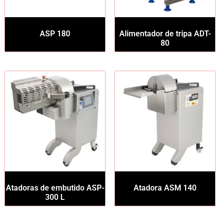
ASP 180
Alimentador de tripa ADT-
80
Atadoras de embutido ASP-
Atadora ASM 140
300 L