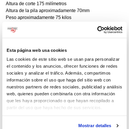
Altura de corte 175 milímetros
Altura de la pila aproximadamente 70mm
Peso aproximadamente 75 kilos
Requisitos de energía 0,6 kilovatios
Voltaje Trifásico o monofásico, voltaje y ciclos según
requiera
Velocidad o carro 40 golpes/min
Esta página web usa cookies
Nivel de sonido <70dB (A) Dispositivo de afilado es
removible
Las cookies de este sitio web se usan para personalizar
el contenido y los anuncios, ofrecer funciones de redes
sociales y analizar el tráfico. Además, compartimos
información sobre el uso que haga del sitio web con
nuestros partners de redes sociales, publicidad y análisis
web, quienes pueden combinarla con otra información
55 6233 9171
que les haya proporcionado o que hayan recopilado a
partir del uso que haya hecho de sus servicios.
Mostrar detalles