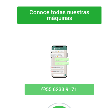
Conoce todas nuestras
máquinas
55 6233 9171