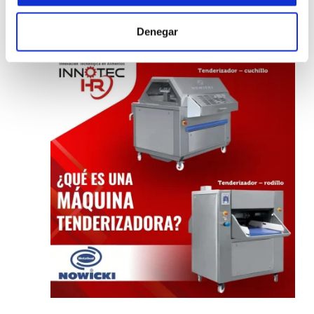
información sobre nuestras máquinas
tenderizadoras. y no dudes en contactar a
Denegar
nuestros asesores para más información.