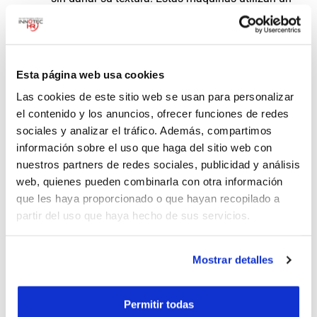
cabezal de cuchillos giratorio que está ajustado
para cortar las fibras de la carne sin desgarrarlas.
Máquinas tenderizadoras de
Esta página web usa cookies
rodillo de Nowicki
Las cookies de este sitio web se usan para personalizar
Las máquinas tenderizadoras de rodillo de
el contenido y los anuncios, ofrecer funciones de redes
Nowicki están diseñadas para ablandar la carne
sociales y analizar el tráfico. Además, compartimos
de forma uniforme. Estas máquinas utilizan un
información sobre el uso que haga del sitio web con
sistema de rodillos que rompe las fibras de la
nuestros partners de redes sociales, publicidad y análisis
carne sin dejar marcas.
web, quienes pueden combinarla con otra información
que les haya proporcionado o que hayan recopilado a
¿Estás buscando una máquina tenderizadora
partir del uso que haya hecho de sus servicios.
para tu negocio? Nowicki ofrece una amplia
gama de máquinas tenderizadoras de cuchillo y
de rodillo para satisfacer las necesidades de
Mostrar detalles
diferentes aplicaciones.
Visita nuestro sitio web para obtener más
Permitir todas