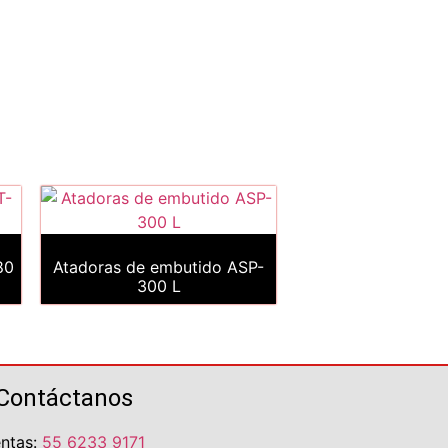
80
Atadoras de embutido ASP-
300 L
Contáctanos
ntas:
55 6233 9171