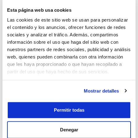
con tecnología a Control Numerico Computerizado, de
una sola pieza de acero
Esta página web usa cookies
Las cookies de este sitio web se usan para personalizar
• Posibilidad de selección de los tornillos en función de la
el contenido y los anuncios, ofrecer funciones de redes
gama de los productos tratados y de las necesidades del
sociales y analizar el tráfico. Además, compartimos
cliente
información sobre el uso que haga del sitio web con
nuestros partners de redes sociales, publicidad y análisis
web, quienes pueden combinarla con otra información
que les haya proporcionado o que hayan recopilado a
partir del uso que haya hecho de sus servicios.
Mostrar detalles
Permitir todas
55 6233 9171
Denegar