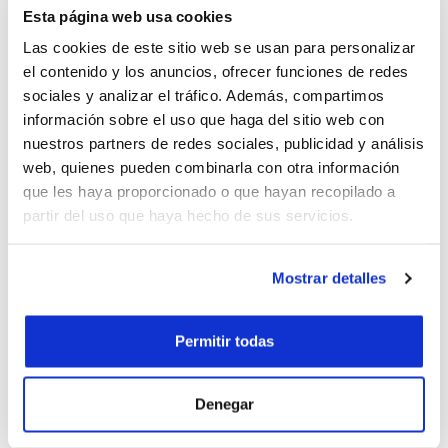
También disponible con piezas de plástico negro
Esta página web usa cookies
Conforme a las directivas y reglamentos europeos
Las cookies de este sitio web se usan para personalizar
vigentes
el contenido y los anuncios, ofrecer funciones de redes
Producto certificado MOCA (Materiales y Objetos en
sociales y analizar el tráfico. Además, compartimos
Contacto con los Alimentos)
información sobre el uso que haga del sitio web con
nuestros partners de redes sociales, publicidad y análisis
web, quienes pueden combinarla con otra información
que les haya proporcionado o que hayan recopilado a
partir del uso que haya hecho de sus servicios.
Mostrar detalles
Permitir todas
55 6233 9171
Denegar